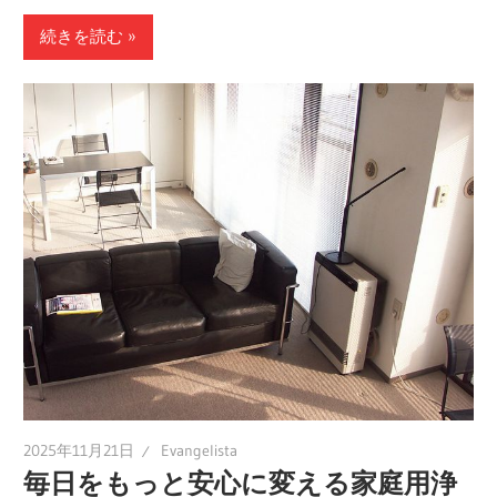
ン
続きを読む
グ
で、
安
心・
安
全
な
毎
日
を
手
に
入
2025年11月21日
Evangelista
れ
毎日をもっと安心に変える家庭用浄
よ