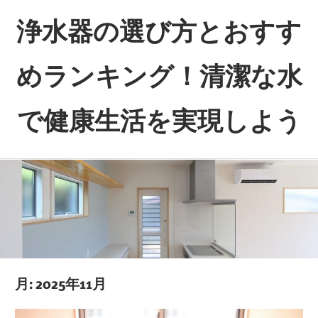
コ
浄水器の選び方とおすす
ン
テ
めランキング！清潔な水
ン
ツ
で健康生活を実現しよう
へ
ス
あ
キ
な
ッ
た
プ
の
健
康
を
月:
2025年11月
水
か