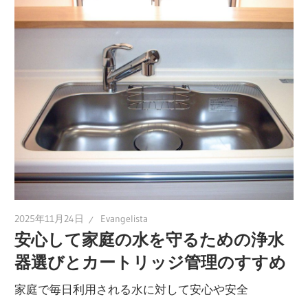
ら
サ
ポ
ー
ト！
最
適
な
選
び
方
2025年11月24日
Evangelista
と
安心して家庭の水を守るための浄水
ラ
器選びとカートリッジ管理のすすめ
ン
家庭で毎日利用される水に対して安心や安全
キ