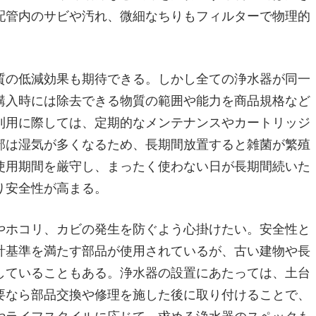
配管内のサビや汚れ、微細なちりもフィルターで物理的
質の低減効果も期待できる。しかし全ての浄水器が同一
購入時には除去できる物質の範囲や能力を商品規格など
利用に際しては、定期的なメンテナンスやカートリッジ
部は湿気が多くなるため、長期間放置すると雑菌が繁殖
使用期間を厳守し、まったく使わない日が長期間続いた
り安全性が高まる。
やホコリ、カビの発生を防ぐよう心掛けたい。安全性と
計基準を満たす部品が使用されているが、古い建物や長
していることもある。浄水器の設置にあたっては、土台
要なら部品交換や修理を施した後に取り付けることで、