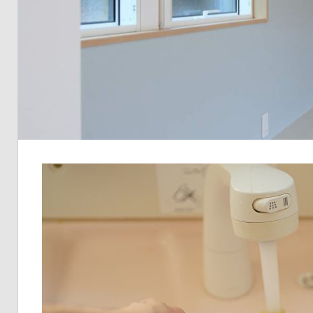
か
ら
サ
ポ
ー
ト！
最
適
な
選
び
方
と
ラ
ン
キ