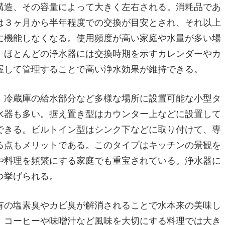
構造、その容量によって大きく左右される。消耗品であ
は３ヶ月から半年程度での交換が目安とされ、それ以上
に機能しなくなる。使用頻度が高い家庭や水量が多い場
。ほとんどの浄水器には交換時期を示すカレンダーやカ
握して管理することで高い浄水効果が維持できる。
、冷蔵庫の給水部分など多様な場所に設置可能な小型タ
水器も多い。据え置き型はカウンター上などに設置して
できる。ビルトイン型はシンク下などに取り付けて、専
る点もメリットである。このタイプはキッチンの景観を
や料理を頻繁にする家庭でも重宝されている。浄水器に
つ挙げられる。
有の塩素臭やカビ臭が解消されることで水本来の美味し
、コーヒーや味噌汁など風味を大切にする料理では大き