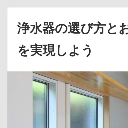
コ
ン
浄水器の選び方と
テ
ン
ツ
を実現しよう
へ
ス
あ
キ
な
ッ
た
プ
の
健
康
を
水