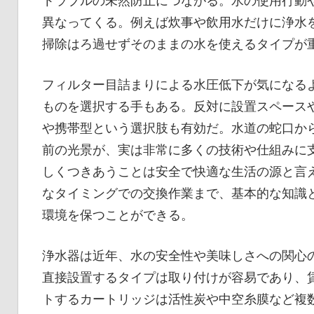
トラブルの未然防止につながる。水の使用行動
異なってくる。例えば炊事や飲用水だけに浄水
掃除はろ過せずそのままの水を使えるタイプが
フィルター目詰まりによる水圧低下が気になる
ものを選択する手もある。反対に設置スペース
や携帯型という選択肢も有効だ。水道の蛇口か
前の光景が、実は非常に多くの技術や仕組みに
しくつきあうことは安全で快適な生活の源と言
なタイミングでの交換作業まで、基本的な知識
環境を保つことができる。
浄水器は近年、水の安全性や美味しさへの関心
直接設置するタイプは取り付けが容易であり、
トするカートリッジは活性炭や中空糸膜など複