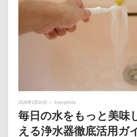
ン
グ
で、
安
心・
安
全
な
毎
日
を
2026年2月24日
Evangelista
手
毎日の水をもっと美味
に
入
える浄水器徹底活用ガ
れ