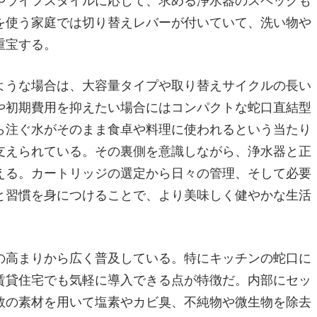
やライフスタイルに応じて、求める浄水器のスペックも
を使う家庭では切り替えレバーが付いていて、洗い物や
重宝する。
ような場合は、大容量タイプや取り替えサイクルの長い
や初期費用を抑えたい場合にはコンパクトな蛇口直結型
ら注ぐ水がそのまま食卓や料理に使われるという当たり
支えられている。その裏側を意識しながら、浄水器と正
える。カートリッジの選定から日々の管理、そして必要
と習慣を身につけることで、より美味しく健やかな生活
の高まりから広く普及している。特にキッチンの蛇口に
賃貸住宅でも気軽に導入できる点が特徴だ。内部にセッ
数の素材を用いて塩素やカビ臭、不純物や微生物を除去