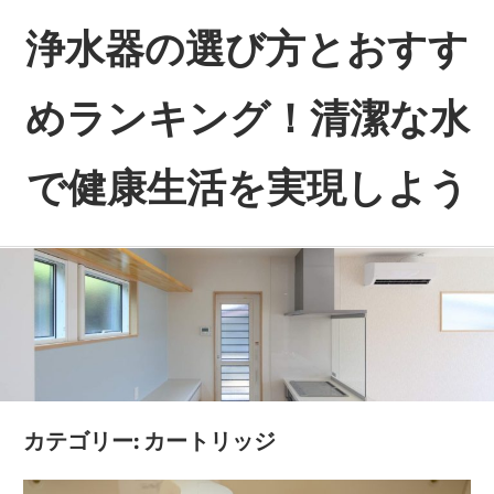
コ
浄水器の選び方とおすす
ン
テ
めランキング！清潔な水
ン
ツ
で健康生活を実現しよう
へ
ス
あ
キ
な
ッ
た
プ
の
健
康
を
カテゴリー:
カートリッジ
水
か