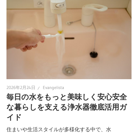
ら
サ
ポ
ー
ト！
最
適
な
選
び
2026年2月24日
Evangelista
毎日の水をもっと美味しく安心安全
方
と
な暮らしを支える浄水器徹底活用ガ
ラ
イド
ン
住まいや生活スタイルが多様化する中で、水
キ