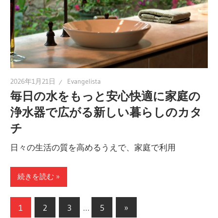
2026年1月21日
Evangelista
毎日の水をもっと安心快適に家庭の
浄水器で広がる新しい暮らしのカタ
チ
日々の生活の質を高めるうえで、家庭で利用
続きを読む
投
次
1
2
3
…
5
»