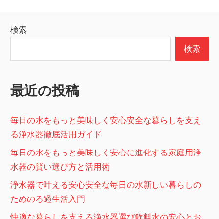
の
稿
記
の
検索
事
ペ
検索
ー
ジ
最近の投稿
送
り
毎日の水をもっと美味しく安心安全な暮らしを支え
る浄水器徹底活用ガイド
毎日の水をもっと美味しく安心に進化する家庭用浄
水器の賢い選び方と活用術
浄水器で叶える安心安全な毎日の水新しい暮らしの
ためのろ過生活入門
快適な暮らしを支える浄水器選び飲料水の安心とお