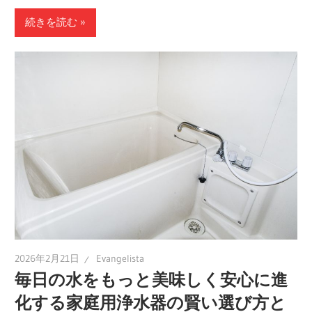
ン
続きを読む
グ
で、
安
心・
安
全
な
毎
日
を
手
に
2026年2月21日
Evangelista
入
毎日の水をもっと美味しく安心に進
れ
化する家庭用浄水器の賢い選び方と
よ